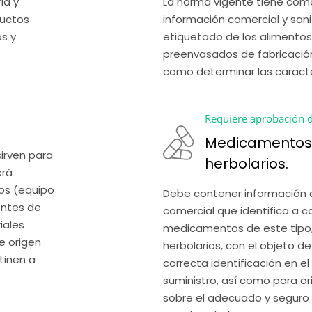
a y 
La norma vigente tiene como
uctos 
información comercial y sani
 y 
etiquetado de los alimentos 
preenvasados de fabricación 
como determinar las caracte
Requiere aprobación d
Medicamentos 
irven para 
herbolarios.
rá 
os (equipo 
Debe contener información de
ntes de 
comercial que identifica a
ales 
medicamentos de este tipo,
e origen 
herbolarios, con el objeto de
inen a 
correcta identificación en e
suministro, así como para orie
sobre el adecuado y seguro