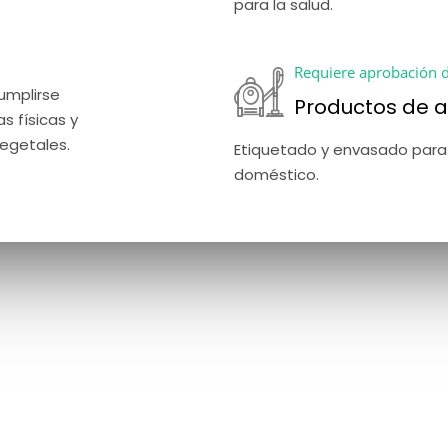
para la salud.
Requiere aprobación d
mplirse 
Productos de a
s físicas y 
vegetales.
Etiquetado y envasado para
doméstico.
Información de contacto
WTC Ciudad de México
Montecito 38, piso 28, oficina 16.
Phone:
CDMX: (52) 55 63905892
Phone:
Toluca (ofna. administrativa): (52)
7221544659